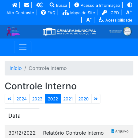
|
|
|
|
|
Busca
Acesso à Informação
+
|
|
|
|
A
Alto Contraste
FAQ
Mapa do Site
LGPD
-
|
A
|
Acessibilidade
Início
Controle Interno
Controle Interno
2024
2023
2022
2021
2020
Data
Arquivo
30/12/2022
Relatório Controle Interno