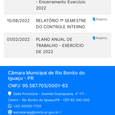
- Encerramento Exercício
2022
Arquivo
15/08/2022
RELATÓRIO 1º SEMESTRE
DO CONTROLE INTERNO
Arquivo
01/02/2022
PLANO ANUAL DE
TRABALHO - EXERCÍCIO
DE 2022
Câmara Municipal de Rio Bonito do
Iguaçu - PR
CNPJ: 95.587.705/0001-63
Sede Provisória - Avenida Guarapuava, nº 171 -
Centro - Rio Bonito do Iguaçu/PR - CEP 85.340-000
(42) 92000-7729
secretarialg@cmrbi.pr.gov.br /