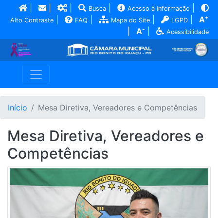
|
|
|
|
|
Busca
Acesso à Informação
+
|
|
|
|
A
Alto Contraste
FAQ
Mapa do Site
LGPD
-
|
A
|
Acessibilidade
Início
Mesa Diretiva, Vereadores e Competências
Mesa Diretiva, Vereadores e
Competências