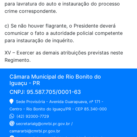
para lavratura do auto e instauração do processo
crime correspondente.
c) Se não houver flagrante, o Presidente deverá
comunicar o fato a autoridade policial competente
para instauração de inquérito.
XV – Exercer as demais atribuições previstas neste
Regimento.
Câmara Municipal de Rio Bonito do
Iguaçu - PR
CNPJ: 95.587.705/0001-63
Sede Provisória - Avenida Guarapuava, nº 171 -
Centro - Rio Bonito do Iguaçu/PR - CEP 85.340-000
(42) 92000-7729
secretarialg@cmrbi.pr.gov.br /
camararbi@cmrbi.pr.gov.br