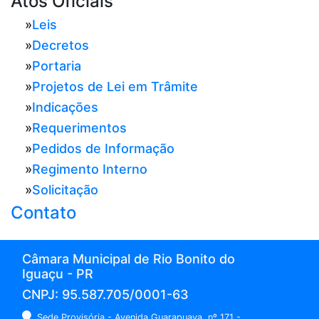
Atos Oficiais
»
Leis
»
Decretos
»
Portaria
»
Projetos de Lei em Trâmite
»
Indicações
»
Requerimentos
»
Pedidos de Informação
»
Regimento Interno
»
Solicitação
Contato
Câmara Municipal de Rio Bonito do
Iguaçu - PR
CNPJ: 95.587.705/0001-63
Sede Provisória - Avenida Guarapuava, nº 171 -