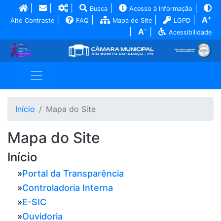
|
|
|
|
|
Busca
Acesso à Informação
+
|
|
|
|
A
Alto Contraste
FAQ
Mapa do Site
LGPD
-
|
A
|
Acessibilidade
Início
Mapa do Site
Mapa do Site
Início
»
Portal da Transparência
»
Controladoria Interna
»
E-SIC
»
Ouvidoria