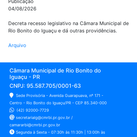
Publicação
04/08/2026
Decreta recesso legislativo na Câmara Municipal de
Rio Bonito do Iguaçu e dá outras providências.
Arquivo
Câmara Municipal de Rio Bonito do
Iguaçu - PR
CNPJ: 95.587.705/0001-63
Sede Provisória - Avenida Guarapuava, nº 171 -
Centro - Rio Bonito do Iguaçu/PR - CEP 85.340-000
(42) 92000-7729
secretarialg@cmrbi.pr.gov.br /
camararbi@cmrbi.pr.gov.br
Segunda à Sexta - 07:30h às 11:30h | 13:00h às