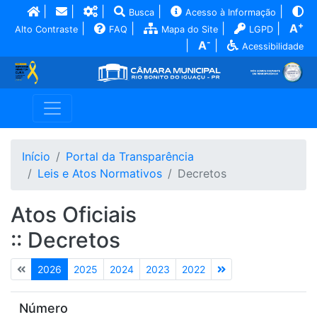
|
|
|
|
|
Busca
Acesso à Informação
+
|
|
|
|
A
Alto Contraste
FAQ
Mapa do Site
LGPD
-
|
A
|
Acessibilidade
Início
Portal da Transparência
Leis e Atos Normativos
Decretos
Atos Oficiais
:: Decretos
2026
2025
2024
2023
2022
Número