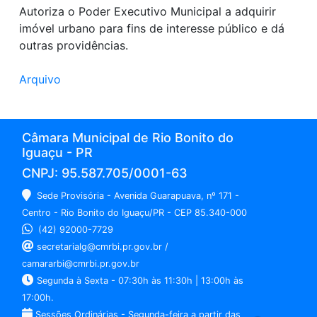
Autoriza o Poder Executivo Municipal a adquirir
imóvel urbano para fins de interesse público e dá
outras providências.
Arquivo
Câmara Municipal de Rio Bonito do
Iguaçu - PR
CNPJ: 95.587.705/0001-63
Sede Provisória - Avenida Guarapuava, nº 171 -
Centro - Rio Bonito do Iguaçu/PR - CEP 85.340-000
(42) 92000-7729
secretarialg@cmrbi.pr.gov.br /
camararbi@cmrbi.pr.gov.br
Segunda à Sexta - 07:30h às 11:30h | 13:00h às
17:00h.
Sessões Ordinárias - Segunda-feira a partir das