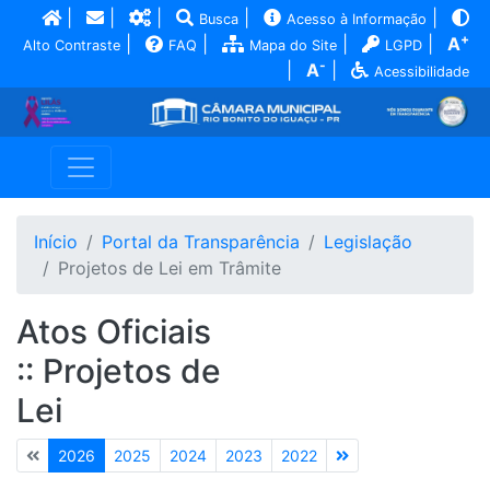
|
|
|
|
|
Busca
Acesso à Informação
+
|
|
|
|
A
Alto Contraste
FAQ
Mapa do Site
LGPD
-
|
A
|
Acessibilidade
Início
Portal da Transparência
Legislação
Projetos de Lei em Trâmite
Atos Oficiais
:: Projetos de
Lei
2026
2025
2024
2023
2022