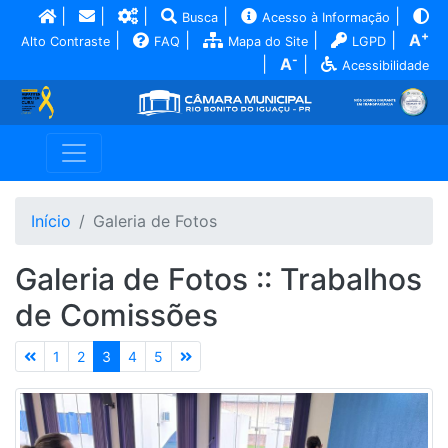
|
|
|
|
|
Busca
Acesso à Informação
+
|
|
|
|
A
Alto Contraste
FAQ
Mapa do Site
LGPD
-
|
A
|
Acessibilidade
Início
Galeria de Fotos
Galeria de Fotos :: Trabalhos
de Comissões
1
2
3
4
5