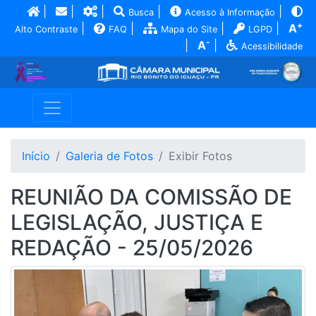
|
|
|
|
|
Busca
Acesso à Informação
+
|
|
|
|
A
Alto Contraste
FAQ
Mapa do Site
LGPD
-
|
A
|
Acessibilidade
Início
Galeria de Fotos
Exibir Fotos
REUNIÃO DA COMISSÃO DE
LEGISLAÇÃO, JUSTIÇA E
REDAÇÃO - 25/05/2026