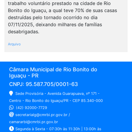
trabalho voluntário prestado na cidade de Rio
Bonito do Iguaçu, a qual teve 70% de suas casas
destruídas pelo tornado ocorrido no dia
07/11/2025, deixando milhares de famílias
desabrigadas.
Arquivo
Câmara Municipal de Rio Bonito do
Iguaçu - PR
CNPJ: 95.587.705/0001-63
Sede Provisória - Avenida Guarapuava, nº 171 -
Centro - Rio Bonito do Iguaçu/PR - CEP 85.340-000
(42) 92000-7729
secretarialg@cmrbi.pr.gov.br /
camararbi@cmrbi.pr.gov.br
Segunda à Sexta - 07:30h às 11:30h | 13:00h às