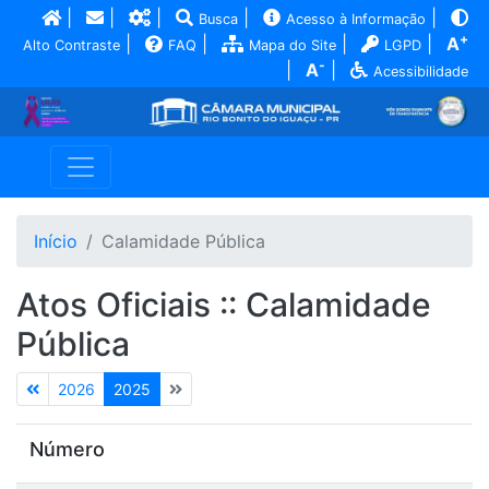
|
|
|
|
|
Busca
Acesso à Informação
+
|
|
|
|
A
Alto Contraste
FAQ
Mapa do Site
LGPD
-
|
A
|
Acessibilidade
Início
Calamidade Pública
Atos Oficiais :: Calamidade
Pública
2026
2025
Número