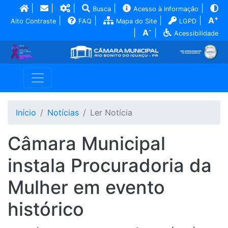
|
|
|
|
|
Busca
Acesso à Informação
+
|
|
|
|
A
Alto Contraste
FAQ
Mapa do Site
LGPD
-
|
A
|
Acessibilidade
Início
Notícias
Ler Notícia
Câmara Municipal
instala Procuradoria da
Mulher em evento
histórico