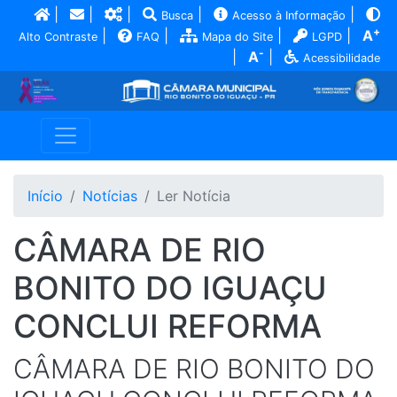
|
|
|
|
|
Busca
Acesso à Informação
+
|
|
|
|
A
Alto Contraste
FAQ
Mapa do Site
LGPD
-
|
A
|
Acessibilidade
Início
Notícias
Ler Notícia
CÂMARA DE RIO
BONITO DO IGUAÇU
CONCLUI REFORMA
CÂMARA DE RIO BONITO DO