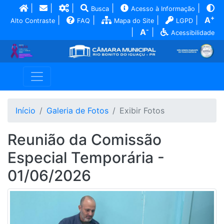
|
|
|
|
|
Busca
Acesso à Informação
+
|
|
|
|
A
Alto Contraste
FAQ
Mapa do Site
LGPD
-
|
A
|
Acessibilidade
Início
Galeria de Fotos
Exibir Fotos
Reunião da Comissão
Especial Temporária -
01/06/2026