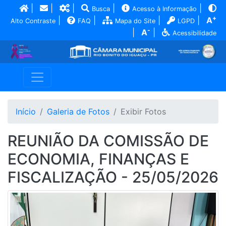
|
|
|
|
|
Busca
Acesso à Informação
+
|
|
|
|
A
Alto Contraste
FAQ
Mapa do Site
LGPD
-
|
A
|
Acessibilidade
Início
Galeria de Fotos
Exibir Fotos
REUNIÃO DA COMISSÃO DE
ECONOMIA, FINANÇAS E
FISCALIZAÇÃO - 25/05/2026