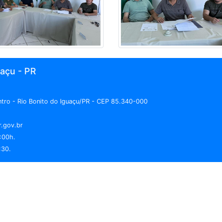
uaçu - PR
entro - Rio Bonito do Iguaçu/PR - CEP 85.340-000
r.gov.br
:00h.
:30.