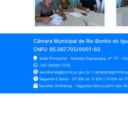
Câmara Municipal de Rio Bonito do Ig
CNPJ: 95.587.705/0001-63
Sede Provisória - Avenida Guarapuava, nº 171 - C
(42) 92000-7729
secretarialg@cmrbi.pr.gov.br / camararbi@cmrbi.p
Segunda à Sexta - 07:30h às 11:30h | 13:00h às 17
Sessões Ordinárias - Segunda-feira a partir das 08