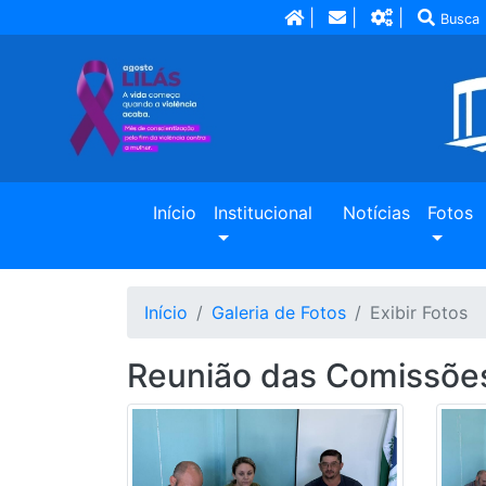
|
|
|
Busca
(current)
Início
Institucional
Notícias
Fotos
Início
Galeria de Fotos
Exibir Fotos
Reunião das Comissõe