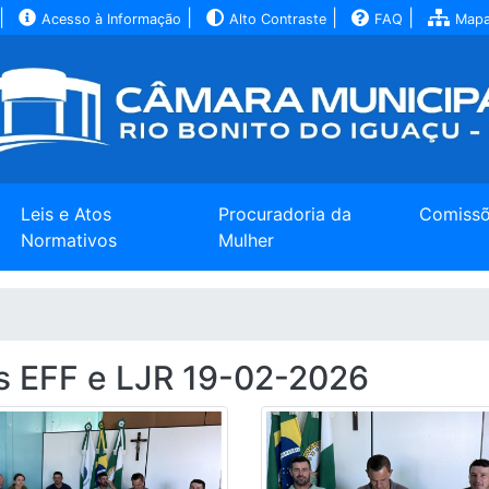
|
|
|
|
Acesso à Informação
Alto Contraste
FAQ
Mapa
Leis e Atos
Procuradoria da
Comiss
Normativos
Mulher
s EFF e LJR 19-02-2026