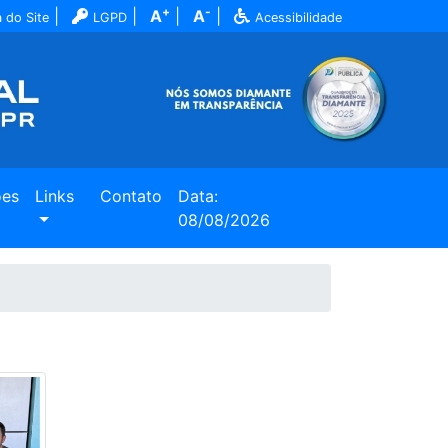
+
-
|
|
A
|
A
|
 do Site
LGPD
Acessibilidade
ões
Links
Contato
Data:
08/08/2026