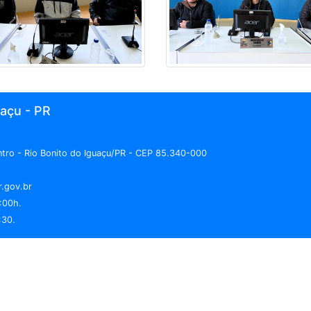
uaçu - PR
entro - Rio Bonito do Iguaçu/PR - CEP 85.340-000
r.gov.br
:00h.
:30.