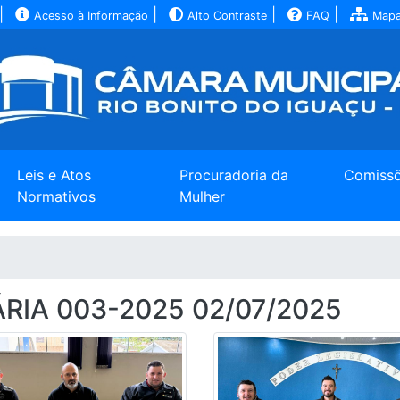
|
|
|
|
Acesso à Informação
Alto Contraste
FAQ
Mapa
Leis e Atos
Procuradoria da
Comiss
Normativos
Mulher
IA 003-2025 02/07/2025