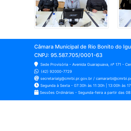
Câmara Municipal de Rio Bonito do Ig
CNPJ: 95.587.705/0001-63
Sede Provisória - Avenida Guarapuava, nº 171 - C
(42) 92000-7729
secretarialg@cmrbi.pr.gov.br / camararbi@cmrbi.p
Segunda à Sexta - 07:30h às 11:30h | 13:00h às 17
Sessões Ordinárias - Segunda-feira a partir das 08