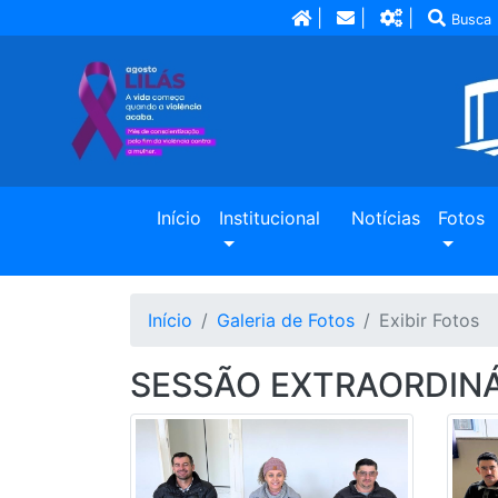
|
|
|
Busca
(current)
Início
Institucional
Notícias
Fotos
Início
Galeria de Fotos
Exibir Fotos
SESSÃO EXTRAORDINÁR