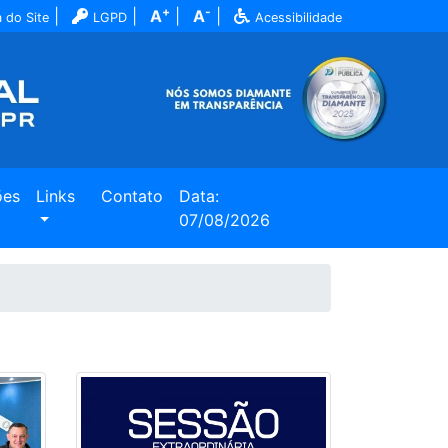
+
-
|
|
A
|
A
|
 do Site
LGPD
Acessibilidade
ões
Links
Contato
Data:
07/08/2026