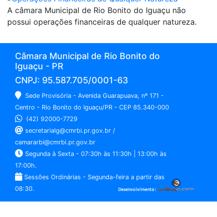
A câmara Municipal de Rio Bonito do Iguaçu não
possui operações financeiras de qualquer natureza.
Câmara Municipal de Rio Bonito do
Iguaçu - PR
CNPJ: 95.587.705/0001-63
Sede Provisória - Avenida Guarapuava, nº 171 -
Centro - Rio Bonito do Iguaçu/PR - CEP 85.340-000
(42) 92000-7729
secretarialg@cmrbi.pr.gov.br /
camararbi@cmrbi.pr.gov.br
Segunda à Sexta - 07:30h às 11:30h | 13:00h às
17:00h.
Sessões Ordinárias - Segunda-feira a partir das
08:30.