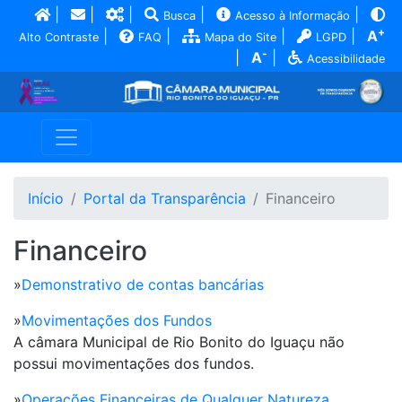
|
|
|
|
|
Busca
Acesso à Informação
+
|
|
|
|
A
Alto Contraste
FAQ
Mapa do Site
LGPD
-
|
A
|
Acessibilidade
Início
Portal da Transparência
Financeiro
Financeiro
»
Demonstrativo de contas bancárias
»
Movimentações dos Fundos
A câmara Municipal de Rio Bonito do Iguaçu não
possui movimentações dos fundos.
»
Operações Financeiras de Qualquer Natureza