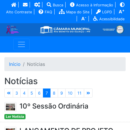
|
|
|
|
|
Busca
Acesso à Informação
+
|
|
|
|
A
Alto Contraste
FAQ
Mapa do Site
LGPD
-
|
A
|
Acessibilidade
Início
Notícias
Notícias
3
4
5
6
7
8
9
10
11
10º Sessão Ordinária
Ler Notícia