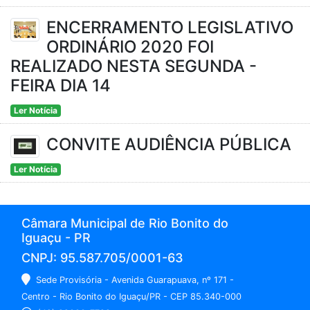
ENCERRAMENTO LEGISLATIVO
ORDINÁRIO 2020 FOI
REALIZADO NESTA SEGUNDA -
FEIRA DIA 14
Ler Notícia
CONVITE AUDIÊNCIA PÚBLICA
Ler Notícia
Câmara Municipal de Rio Bonito do
Iguaçu - PR
CNPJ: 95.587.705/0001-63
Sede Provisória - Avenida Guarapuava, nº 171 -
Centro - Rio Bonito do Iguaçu/PR - CEP 85.340-000