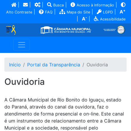
|
|
|
|
|
Busca
Acesso à Informação
+
|
|
|
|
A
Alto Contraste
FAQ
Mapa do Site
LGPD
-
|
A
|
Acessibilidade
Início
Portal da Transparência
Ouvidoria
Ouvidoria
A Câmara Municipal de Rio Bonito do Iguaçu, estado
do Paraná, através do canal da ouvidora, faz o
atendimento de forma presencial e on-line. Este canal
é um instrumento de relacionamento entre a Câmara
Municipal e a sociedade, responsável pelo