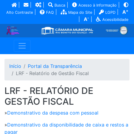
|
|
|
|
|
Busca
Acesso à Informação
+
|
|
|
|
A
Alto Contraste
FAQ
Mapa do Site
LGPD
-
|
A
|
Acessibilidade
Início
Portal da Transparência
LRF - Relatório de Gestão Fiscal
LRF - RELATÓRIO DE
GESTÃO FISCAL
»
Demonstrativo da despesa com pessoal
»
Demonstrativo da disponibilidade de caixa e restos a
pagar