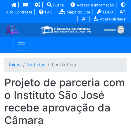
|
|
|
|
|
Busca
Acesso à Informação
+
|
|
|
|
A
Alto Contraste
FAQ
Mapa do Site
LGPD
-
|
A
|
Acessibilidade
Início
Notícias
Ler Notícia
Projeto de parceria com
o Instituto São José
recebe aprovação da
Câmara